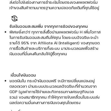
ส่งต่อไปยังช่องทางการชำระเงินโดยตรงของแพลตฟอร์ม
เจ้าของสินค้าตามมาตรฐานความปลอดภัยเดิมที่คุณใช้อยู่
รับเงินออมสะสมเพิ่ม จากทุกการช้อปของทุกคน
พิเศษยิ่งกว่า! ทุกการสั่งซื้อผ่านแพลตฟอร์ม H เพิ่มโอกาส
ในการรับเงินออมสะสมคืนให้คุณ โดยระบบอัจฉริยะจะนำ
รายได้ 95% จาก Affiliate AI (Intelligent) ของทุกยอด
การซื้อสินค้าและบริการทั้งระบบ มาประมวลผลเพื่อสร้าง
เงินออมที่มั่นคงคืนกลับให้ผู้ซื้อทุกคน
เงื่อนไขเงินออม
ยอดเงินใน กระเป๋าเงินออมฟรี จะมีการเปลี่ยนแปลงอยู่
ตลอดเวลา ผ่านระบบประมวลผลอัจฉริยะที่คำนวณจาก
GDP (มูลค่าการใช้จ่ายและกิจกรรมทางเศรษฐกิจมวล
รวม) ของสมาชิกทุกคน ทำให้ทุกการขับเคลื่อนในระบบส่ง
ผลต่อความมั่นคงทางการเงินของคุณโดยตรง​